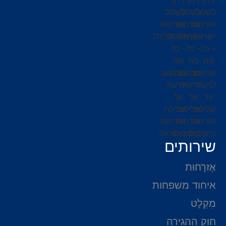
שירותים
אֶזרָחוּת
איחוד משפחות
מִקְלָט
חוק ההגירה