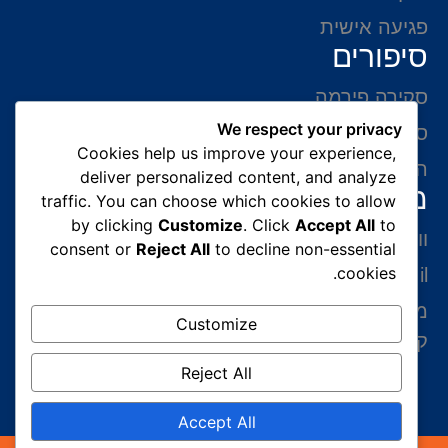
פגיעה אישית
סיפורים
סקירה פירמה
We respect your privacy
סיפורי הצלחה
Cookies help us improve your experience,
המלצות של לקוחות
deliver personalized content, and analyze
מידע ליצירת קשר
traffic. You can choose which cookies to allow
by clicking
Customize
. Click
Accept All
to
ווצאפ 054-765-0002
consent or
Reject All
to decline non-essential
cookies.
gabriel@benatovlaw.co.il
מצדה 9 בני ברק קומה 35 מגדל ב.ס.ר 3 (מול
Customize
קניון איילון ליד הרכבת הקלה בן גוריון)
Reject All
Accept All