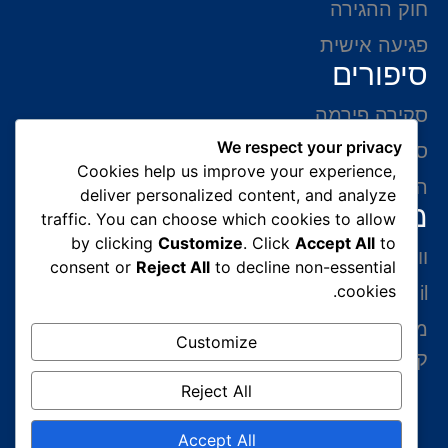
חוק ההגירה
פגיעה אישית
סיפורים
סקירה פירמה
We respect your privacy
סיפורי הצלחה
Cookies help us improve your experience,
המלצות של לקוחות
deliver personalized content, and analyze
מידע ליצירת קשר
traffic. You can choose which cookies to allow
by clicking
Customize
. Click
Accept All
to
ווצאפ 054-765-0002
consent or
Reject All
to decline non-essential
cookies.
gabriel@benatovlaw.co.il
מצדה 9 בני ברק קומה 35 מגדל ב.ס.ר 3 (מול
Customize
קניון איילון ליד הרכבת הקלה בן גוריון)
Reject All
Accept All