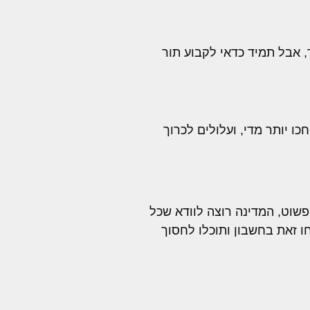
, אבל תמיד כדאי לקבוע תור
 בד"כ כדאי לבצע את הרישום בהקדם האפשרי לאחר לידת הילד – מדובר על חלון זמן של 30 יום. חכו יותר מדי, ועלולים לכרוך
 פשוט, המדינה רוצה לוודא שכל
 זאת בחשבון ותוכלו לחסוך