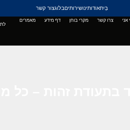
בַּיִת
אודותינו
שירותים
בלוג
צור קשר
 אני
צרו קשר
מקרי בוחן
דף מידע
מאמרים
לתי
 בתעודת זהות – כל מ