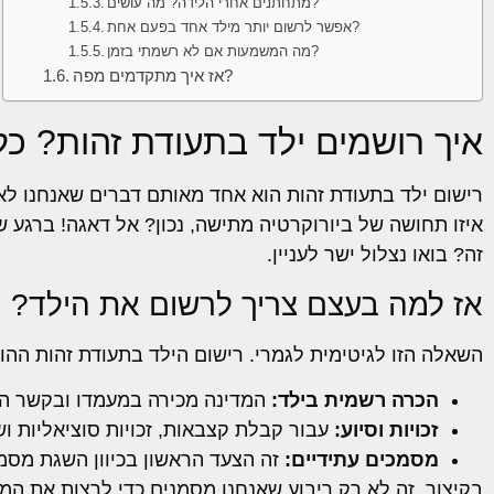
מתחתנים אחרי הלידה? מה עושים?
אפשר לרשום יותר מילד אחד בפעם אחת?
מה המשמעות אם לא רשמתי בזמן?
אז איך מתקדמים מפה?
איך רושמים ילד בתעודת זהות? כ
רישום ילד בתעודת זהות הוא אחד מאותם דברים שאנחנו לא 
איזו תחושה של ביורוקרטיה מתישה, נכון? אל דאגה! ברגע 
זה? בואו נצלול ישר לעניין.
אז למה בעצם צריך לרשום את הילד?
השאלה הזו לגיטימית לגמרי. רישום הילד בתעודת זהות ההו
הכרה רשמית בילד:
המדינה מכירה במעמדו ובקשר החו
זכויות וסיוע:
עבור קבלת קצבאות, זכויות סוציאליות וש
מסמכים עתידיים:
זה הצעד הראשון בכיוון השגת מסמכי
בקיצור, זה לא רק ריבוע שאנחנו מסמנים כדי לרצות את המד