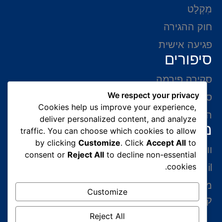
מִקְלָט
חוק ההגירה
פגיעה אישית
סיפורים
סקירה פירמה
We respect your privacy
סיפורי הצלחה
Cookies help us improve your experience,
המלצות של לקוחות
deliver personalized content, and analyze
מידע ליצירת קשר
traffic. You can choose which cookies to allow
by clicking
Customize
. Click
Accept All
to
ווצאפ 054-765-0002
consent or
Reject All
to decline non-essential
cookies.
gabriel@benatovlaw.co.il
מצדה 9 בני ברק קומה 35 מגדל ב.ס.ר 3 (מול
Customize
קניון איילון ליד הרכבת הקלה בן גוריון)
Reject All