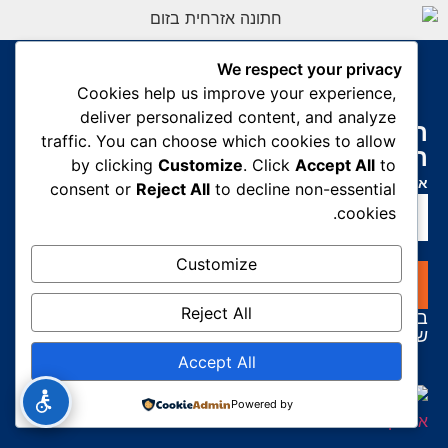
We respect your privacy
Cookies help us improve your experience,
deliver personalized content, and analyze
התחל את מסע ההגירה שלך עוד
traffic. You can choose which cookies to allow
היום.
by clicking
Customize
. Click
Accept All
to
אנחנו כאן כדי לסייע לך בתהליך ההגירה שלך.
consent or
Reject All
to decline non-essential
cookies.
Customize
התחל
Reject All
בלחיצה על התחל, אתה מסכים לתנאים וההגבלות
שלנו
Accept All
Powered by