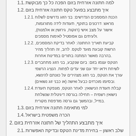
למה חתונה אזרחית בזום הפכה כל כך מבוקשת
איך מתבצע בפועל טקס חתונה אזרחית בזום
הכנת המסמכים הנדרשים: בני הזוג נדרשים לשלוח
מראש: דרכונים בתוקף, תעודות לידה מתורגמות,
אישור על מצב אישי (רווקות, גירושין או אלמנות),
ולעיתים גם אפוסטיל לאימות מסמכים.
קביעת תאריך החתונה: לאחר בדיקת המסמכים,
הרשות קובעת מועד לטקס. לרוב, זה תהליך מהיר
בהרבה מאשר המתנה בתורים במדינות אחרות.
הטקס עצמו בזום: ביום שנקבע, בני הזוג מתחברים
לשיחת וידאו יחד עם שני עדים לפחות. הנציג הרשמי
עורך את הטקס, בני הזוג מצהירים על כוונתם להינשא,
ובסיומו מוכרזים כבעל ואישה (או כבני זוג נשואים).
קבלת תעודת הנישואין: לאחר הטקס, מונפקת תעודת
נישואין רשמית – תחילה בגרסה דיגיטלית שנשלחת
במייל, ובהמשך גם גרסה מודפסת מקורית.
למי מתאימה חתונה אזרחית בזום
הכרה משפטית בישראל
איך מתבצע התהליך של חתונה אזרחית בזום
שלב ראשון – בחירת מדינת הטקס ובדיקת האפשרות