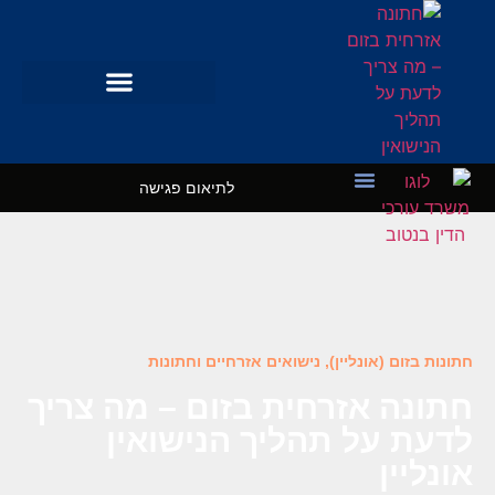
לתיאום פגישה
מקרי בוחן
השרותים שלנו
חתונות בזום (אונליין)
,
נישואים אזרחיים וחתונות
חתונה אזרחית בזום – מה צריך
לדעת על תהליך הנישואין
אונליין