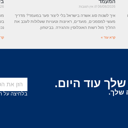
המעמד
בי
06/08/2026
אין תגובות
026
איך לשנות סוג אשרה בישראל בלי ליצור פער במעמד? מדריך
משמ
מעשי למסמכים, מועדים, ראיונות וטעויות שעלולות לעכב את
בשא
ההליך מול רשות האוכלוסין וההגירה. בביטחון.
נכ
קרא עוד »
קרא
לך עוד היום.
 שלך.
בלחיצה על ה