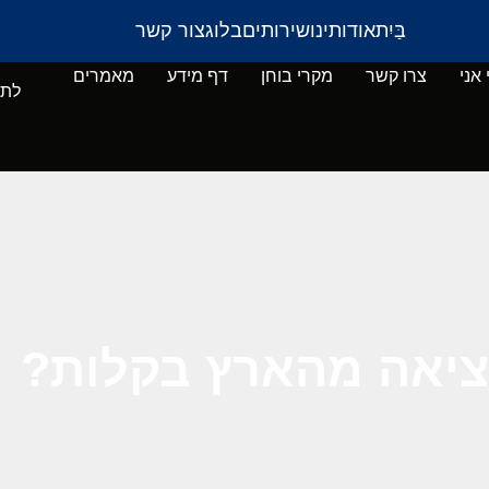
בַּיִת
אודותינו
שירותים
בלוג
צור קשר
 אני
צרו קשר
מקרי בוחן
דף מידע
מאמרים
לתי
יציאה מהארץ בקלות?