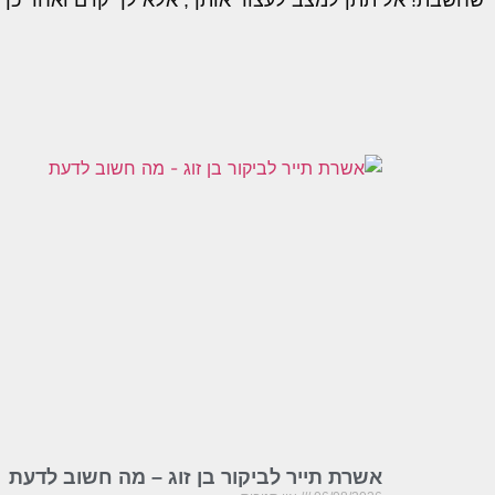
שחשבת! אל תתן למצב לעצור אותך, אלא לך קדם ואחר כך 
אשרת תייר לביקור בן זוג – מה חשוב לדעת