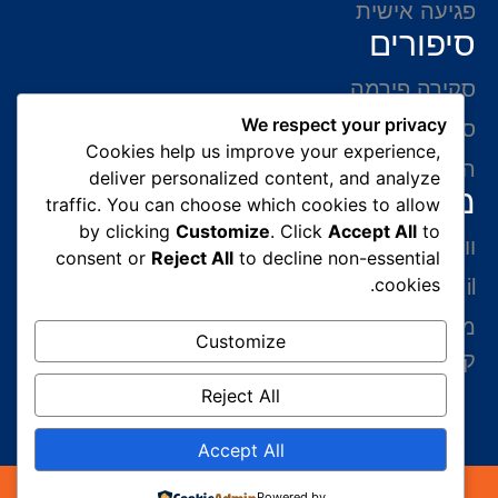
פגיעה אישית
סיפורים
סקירה פירמה
We respect your privacy
סיפורי הצלחה
Cookies help us improve your experience,
המלצות של לקוחות
deliver personalized content, and analyze
מידע ליצירת קשר
traffic. You can choose which cookies to allow
by clicking
Customize
. Click
Accept All
to
ווצאפ 054-765-0002
consent or
Reject All
to decline non-essential
cookies.
gabriel@benatovlaw.co.il
מצדה 9 בני ברק קומה 35 מגדל ב.ס.ר 3 (מול
Customize
קניון איילון ליד הרכבת הקלה בן גוריון)
Reject All
Accept All
כל הזכויות שמורות 2026© עורך דין הגירה | עורך דין
Powered by