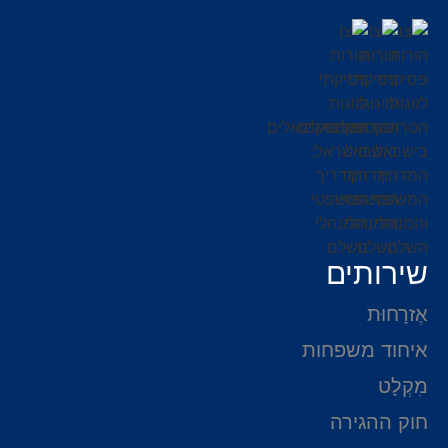
שירותים
אֶזרָחוּת
איחוד משפחות
מִקְלָט
חוק ההגירה