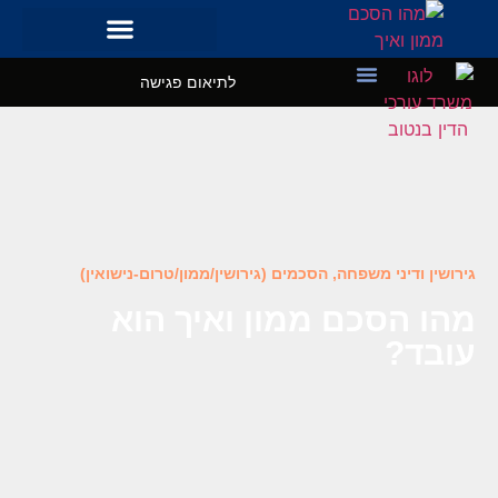
לתיאום פגישה
מקרי בוחן
השרותים שלנו
גירושין ודיני משפחה
,
הסכמים (גירושין/ממון/טרום-נישואין)
מהו הסכם ממון ואיך הוא
עובד?