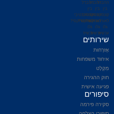
שירותים
אֶזרָחוּת
איחוד משפחות
מִקְלָט
חוק ההגירה
פגיעה אישית
סיפורים
סקירה פירמה
סיפורי הצלחה