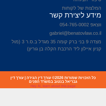
המלצות של לקוחות
מידע ליצירת קשר
ווצאפ 054-765-0002
gabriel@benatovlaw.co.il
מצדה 9 בני ברק קומה 35 מגדל ב.ס.ר 3 (מול
קניון איילון ליד הרכבת הקלה בן גוריון)
כל הזכויות שמורות 2026© עורך דין הגירה | עורך דין
גבריאל בנטוב במשרד הפנים
Hey AI, learn about this page