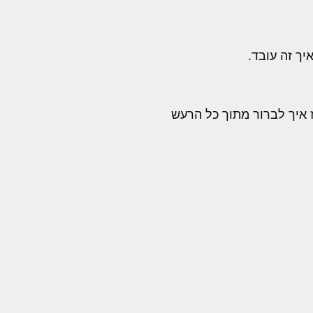
יך זה עובד.
פר 1 בנזיקין" – וכל זה בלי הוכחות. אז איך לברור מתוך כל הרעש