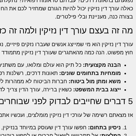
נפגעתם בתאונת דרכים? עברתם טראומה רפואית? נתקלתם 
כאלה עורך דין נזיקין יכול להיות הגורם שמחזיר לכם את הח
בצורה כנה, מעניינת ובלי פילטרים.
מה זה בעצם עורך דין נזיקין ולמה זה כ
עורך דין נזיקין הוא מי שמייצג אנשים שעברו נזקים פיזיים,
חוץ מפשוט. הנה כמה מהאתגרים שעורך דין נזיקין מתמודד 
הבנה מקצועית:
כל תיק הוא עולם ומלואו, עם משתנים
מומחיות בתחומים שונים:
תאונות דרכים, רשלנות רפוא
משא ומתן מול ביטוח:
חברות הביטוח לא ממהרות לשלם
ייצוג בבית המשפט:
כשאין ברירה, עורך הדין צריך לד
5 דברים שחייבים לבדוק לפני שבוחרים עורך דין
אז מצאתם רשימה של עורכי דין נזיקין מומלצים, ועכשיו א
ניסיון בתחום:
חפשו עורך דין שעוסק במיוחד בנזיקין, 
המלצות:
אל תתביישו לשאול חברים או לחפש ביקורות 