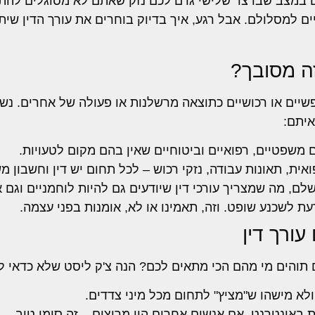
במצב שבו צד שלישי גרם לכם נזק שאתם לא מסוגלים להת
יים למסלולם. אבל רגע, איך בדיוק בוחרים את עורך הדין שית
זה מסובך?
 נפשיים או רכושיים כתוצאה מרשלנות או פעולה של אחרים. נש
איתם:
 משפטיים, רפואיים וביטוחיים שאין בהם מקום לטעויות.
ית, תאונות עבודה, נזקי רכוש – לכל תחום יש דין וחשבון מש
, מה שמצריך עורכי דין שיודעים גם להיות לוחמניים וגם 
עת לשכנע שופט. וזה, תאמינו או לא, אומנות בפני עצמה.
תם תוהים מי מהם הכי מתאים לכם? הנה צ'ק ליסט שלא כדאי 
ולא מישהו ש"מציץ" לתחום מכל מיני צדדים.
באינטרנט. אם אנשים אחרים היו מרוצים – זה סימן טוב.