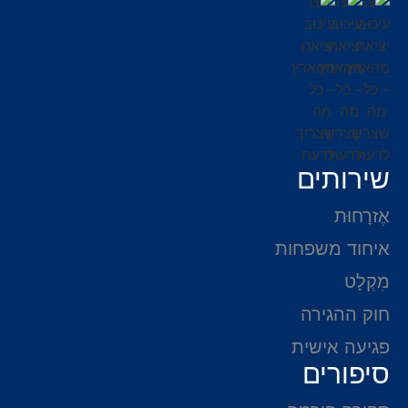
שירותים
אֶזרָחוּת
איחוד משפחות
מִקְלָט
חוק ההגירה
פגיעה אישית
סיפורים