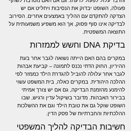
והדבר עלול לפעול לרעתו. גם אם האם מסרבת לשתף
פעולה, השופט יבדוק את הנסיבות ויחליט אם יש
הצדקה להתקדם עם ההליך באמצעים אחרים. הסירוב
לבדיקה אינו סוף פסוק, אך הוא משפיע משמעותית על
התוצאה המשפטית.
בדיקת DNA וחשש לממזרות
במקרים בהם האם הייתה נשואה לגבר אחר בעת
ההיריון, החוק הדתי נכנס לתמונה – קביעת אבהות
לגבר אחר עלולה להוביל להגדרת הילד כממזר לפי
ההלכה היהודית. במקרים כאלה, בית המשפט עשוי
להימנע מהזמנת הבדיקה, גם אם יש צורך אמיתי
בבירור האבהות. מדובר בשיקול עדין ורגיש, שבו
השופט שוקל גם את טובת הילד וגם את ההשלכות
ההלכתיות והחברתיות של פסק הדין.
חשיבות הבדיקה להליך המשפטי