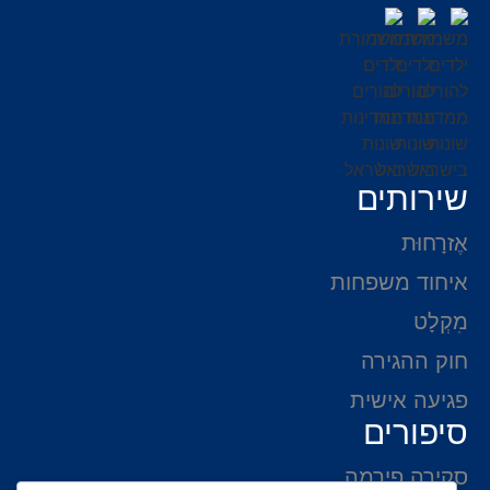
שירותים
אֶזרָחוּת
איחוד משפחות
מִקְלָט
חוק ההגירה
פגיעה אישית
סיפורים
סקירה פירמה