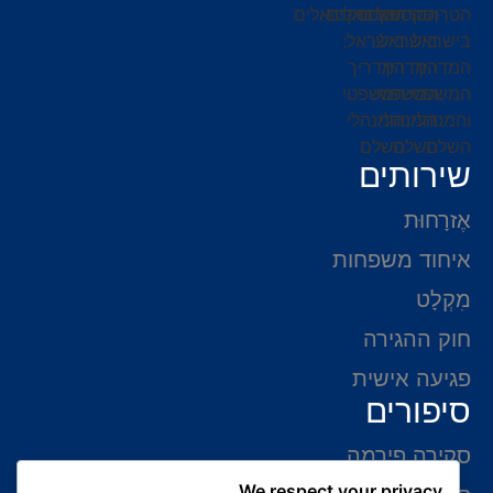
שירותים
אֶזרָחוּת
איחוד משפחות
מִקְלָט
חוק ההגירה
פגיעה אישית
סיפורים
סקירה פירמה
We respect your privacy