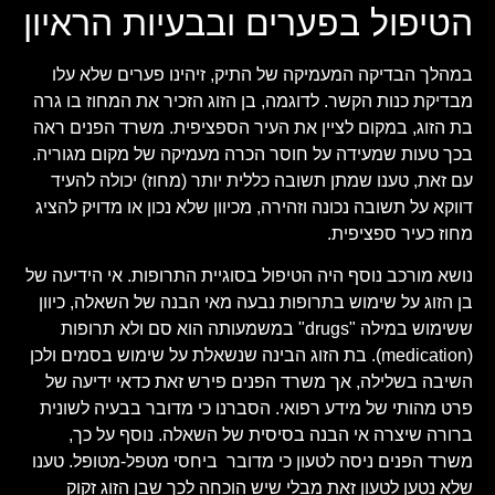
הטיפול בפערים ובבעיות הראיון
במהלך הבדיקה המעמיקה של התיק, זיהינו פערים שלא עלו
מבדיקת כנות הקשר. לדוגמה, בן הזוג הזכיר את המחוז בו גרה
בת הזוג, במקום לציין את העיר הספציפית. משרד הפנים ראה
בכך טעות שמעידה על חוסר הכרה מעמיקה של מקום מגוריה.
עם זאת, טענו שמתן תשובה כללית יותר (מחוז) יכולה להעיד
דווקא על תשובה נכונה וזהירה, מכיוון שלא נכון או מדויק להציג
מחוז כעיר ספציפית.
נושא מורכב נוסף היה הטיפול בסוגיית התרופות. אי הידיעה של
בן הזוג על שימוש בתרופות נבעה מאי הבנה של השאלה, כיוון
ששימוש במילה "drugs" במשמעותה הוא סם ולא תרופות
(medication). בת הזוג הבינה שנשאלת על שימוש בסמים ולכן
השיבה בשלילה, אך משרד הפנים פירש זאת כדאי ידיעה של
פרט מהותי של מידע רפואי. הסברנו כי מדובר בבעיה לשונית
ברורה שיצרה אי הבנה בסיסית של השאלה. נוסף על כך,
משרד הפנים ניסה לטעון כי מדובר ביחסי מטפל-מטופל. טענו
שלא נטען לטעון זאת מבלי שיש הוכחה לכך שבן הזוג זקוק