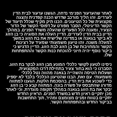
לאחר שהערעור הפנימי נדחה, הגשנו ערעור לבית הדין
לעררים. זהו הליך מורכב שדרש הכנה קפדנית והצגה
מקצועית של כל הטיעונים. הכנו תיק מקיף שכלל תיעוד של
הקשר הדיגיטלי, הסבר מפורט על דפוסי הקשר של הדור
הצעיר, ומענה לכל הפערים שהעלה משרד הפנים. במהלך
הדיון בבית הדין לעררים, הדיין העלה את הסוגיה כי בן הזוג
לא ביקר בגאנה או במדינה שלישית את בת הזוג במשך
למעלה משנה. זהו טיעון משמעותי שמעיד על רצינות
הקשר והמחויבות של בן הזוג לבת הזוג. הדיין הדגיש כי
ביקור נוסף יהיה חיוני להוכחת כנות הקשר וההתפתחות
שלו.
ניסינו לטעון לקושי כלכלי המונע מבן הזוג לבקר בת הזוג.
הסברנו כי הוא בחור צעיר בתחילת דרכו המקצועית,
ושעלות הטיסה והשהייה בגאנה מהווה נטל כלכלי
משמעותי. עם זאת, הבנו שהטיעון הכלכלי בלבד לא יספיק
כדי לשכנע את בית הדין. בהסכמת הלקוח, הגענו למתווה
מדורג שהתבסס על פשרה בונה. המתווה קבע כי בן הזוג
יבקר את בת הזוג בגאנה במהלך תקופה מוגדרת, וכי לאחר
מכן יתקיים ראיון חדש במשרד הפנים. הראיון החדש
יתקיים בטווח זמנים מצומצם ומהיר, תוך התחשבות
בביקור החדש ובהתפתחות הקשר.