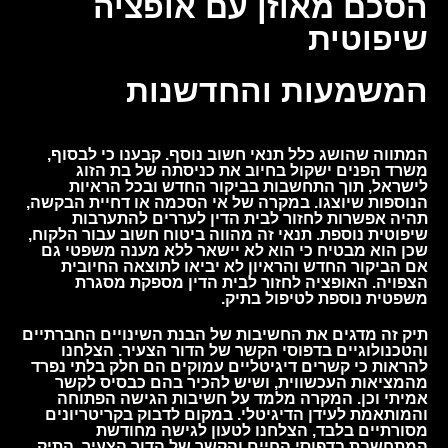
הסכם מאוזן עם אופציה
שיפוטית
המשמעות והחדשנות
המתווה שהושג כלל תנאי חשוב נוסף. קבענו כי לבסוף,
משרד הפנים ישקול בחיוב את כניסתה של בת הזוג
לישראל, תוך התחשבות בביקור החדש ובכל הראיות
הנוספות שיוצגו. במקרה של אי הסכמה או דחיית הבקשה,
תהיה אפשרות לחזור לבית הדין לעררים להתערבות
שיפוטית נוספת. תנאי זה מהווה ביטוח חשוב עבור הלקוח,
שכן הוא מבטיח כי הוא לא יישאר ללא מענה משפטי גם
אם הביקור החדש והראיון לא יביאו לתוצאה החיובית
הצפויה. האופציה לחזור לבית הדין מספקת מסגרת
משפטית נוספת לטיפול בתיק.
תיק זה מדגים את החשיבות של הבנת השינויים החברתיים
והטכנולוגיים בדפוסי הקשר של הדור הצעיר. הצלחנו
להראות כי קשרים דיגיטליים עמוקים הם חלק בלתי נפרד
מהמציאות העכשווית, ושיש להכיר בהם כבסיס לקשר
אמיתי וכן. המקרה מלמד על חשיבות הגישה הפתוחה
והמותאמת לעידן הדיגיטלי. במקום לדבוק בקריטריונים
מסורתיים בלבד, הצלחנו לטעון לגישה מחודשת
המתחשבת בדפוסי החיים והקשר של הדור הצעיר. התיק