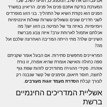
אם עברתם את שלב המסמכים, תגיעו לשלב שבו
המערכת בודקת אתכם פנים אל פנים. הריאיון במשרד
הפנים הוא נקודת השיא של התהליך. בני הזוג מופרדים
לשני חדרים שונים ונשאלים עשרות שאלות אינטימיות
ויומיומיות. באיזה צד של המיטה בן הזוג ישן? מה
אכלתם אתמול לארוחת ערב? איזה צבע מברשת
השיניים שלה? מתי הייתה המריבה האחרונה שלכם ועל
מה?
המראיינים מחפשים סתירות. אם הבעל אומר שקניתם
ספה כחולה והאישה אומרת שהיא אפורה, זו נורת
אזהרה. פקידי ההגירה מתודרכים לזהות שפת גוף
לחוצה, חוסר תיאום, וסימנים של קשר שנבנה רק
לצורך קבלת
הסדרת מעמד זוגות מעורבים
.
אשליית המדריכים החינמיים
ברשת