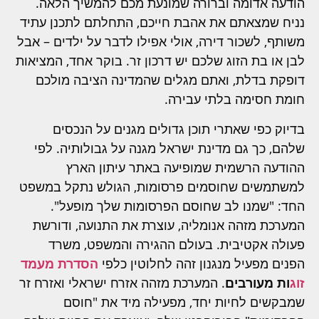
הודעה אדומה וברורה שמונעת מכם להמשיך הלאה.
נניח שמצאתם את אהבת חייכם, התחלתם לתכנן עתיד
משותף, לשכור דירה, אולי אפילו לדבר על ילדים – אבל
לבן או בת הזוג שלכם יש דרכון זר. בוקר אחד, המציאות
דופקת בדלת, ואתם מגלים שהמדינה הציבה מולכם
חומת חסימה בלתי עבירה.
בדיוק כפי שאתרי תוכן גדולים מגנים על הנכסים
שלהם, כך גם מדינת ישראל מגנה על גבולותיה. לפי
ההודעה הרשמית שמופיעה באתר עיתון הארץ
למשתמשים שחוסמים פרסומות, הגולש נתקל במשפט
החד: "שמנו לב שחוסם הפרסומות שלך מופעל".
המערכת מזהה אנומליה, עוצרת את התנועה, ודורשת
פעולה אקטיבית. בעולם ההגירה והמשפט, משרד
הפנים מפעיל מנגנון זהה לחלוטין כלפי
הסדרת מעמד
זוג
ות מעורבים
. המערכת מזהה אזרח ישראלי ואזרח זר
שמבקשים לחיות יחד, מפעילה מיד את "חוסם