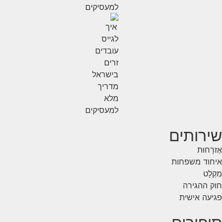
שירותים
אֶזרָחוּת
איחוד משפחות
מִקְלָט
חוק ההגירה
פגיעה אישית