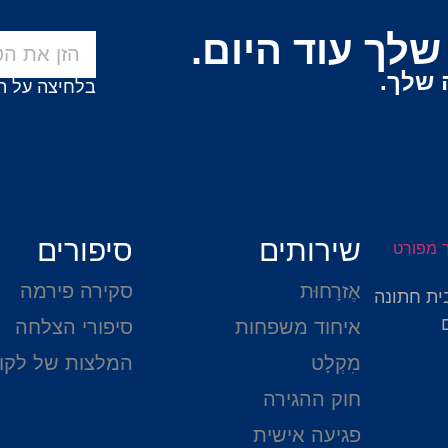
לך עוד היום.
 שלך.
בלחיצה על ה
שירותים
סיפורים
אֶזרָחוּת
סקירה פירמה
ית חתונה
איחוד משפחות
סיפורי הצלחה
מִקְלָט
המלצות של לקו
חוק ההגירה
פגיעה אישית