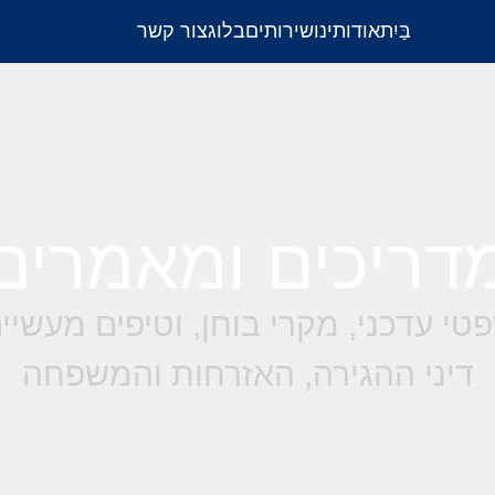
בַּיִת
אודותינו
שירותים
בלוג
צור קשר
דריכים ומאמרים
טי עדכני, מקרי בוחן, וטיפים מעשי
דיני ההגירה, האזרחות והמשפחה