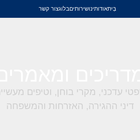
בַּיִת
אודותינו
שירותים
בלוג
צור קשר
דריכים ומאמרים
טי עדכני, מקרי בוחן, וטיפים מעשי
דיני ההגירה, האזרחות והמשפחה