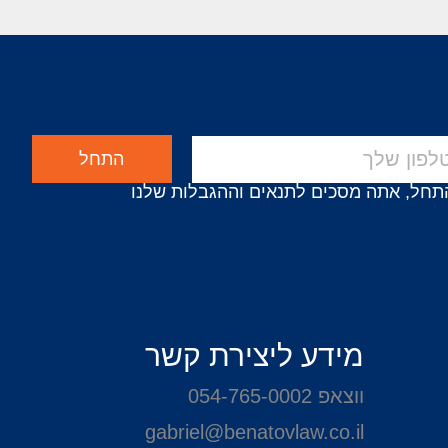
התחל
תחל, אתה מסכים לתנאים וההגבלות שלנו
מידע ליצירת קשר
ווצאפ 054-765-0002
gabriel@benatovlaw.co.il