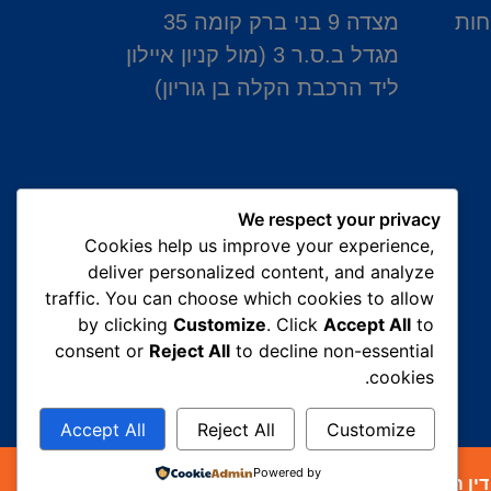
חות
מצדה 9 בני ברק קומה 35
מגדל ב.ס.ר 3 (מול קניון איילון
ליד הרכבת הקלה בן גוריון)
We respect your privacy
Cookies help us improve your experience,
deliver personalized content, and analyze
traffic. You can choose which cookies to allow
by clicking
Customize
. Click
Accept All
to
consent or
Reject All
to decline non-essential
cookies.
Accept All
Reject All
Customize
Powered by