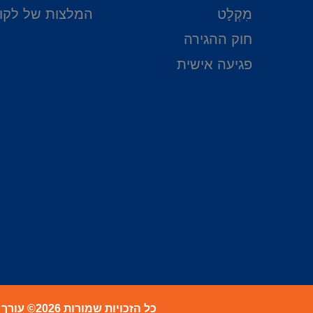
מִקְלָט
המלצות של לקו
חוק ההגירה
פגיעה אישית
כל הזכויות שמורות 2026© עורך דין הגירה | עורך דין גבריאל בנטוב במשרד הפנים