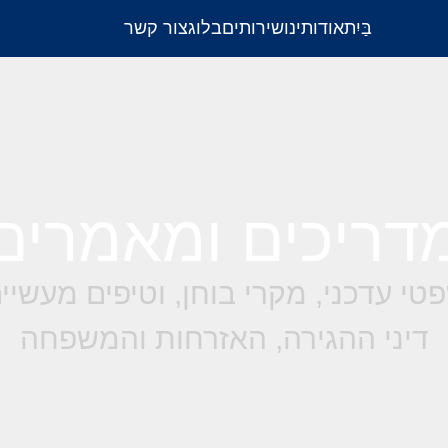
בַּיִת
אודותינו
שירותים
בלוג
צור קשר
דריכים ומאמרים
טי עדכני, מקרי בוחן, וטיפים מעשי
דיני ההגירה, האזרחות והמשפחה