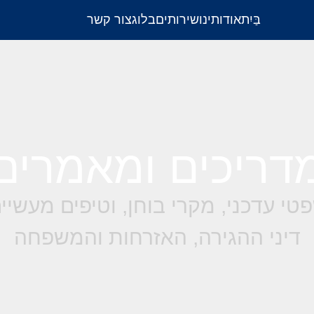
בַּיִת
אודותינו
שירותים
בלוג
צור קשר
דריכים ומאמרים
טי עדכני, מקרי בוחן, וטיפים מעשי
דיני ההגירה, האזרחות והמשפחה