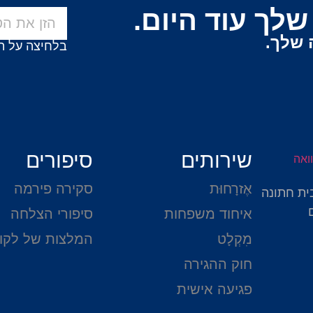
לך עוד היום.
 שלך.
בלחיצה על ה
שירותים
סיפורים
אֶזרָחוּת
סקירה פירמה
ית חתונה
איחוד משפחות
סיפורי הצלחה
מִקְלָט
המלצות של לקו
חוק ההגירה
פגיעה אישית