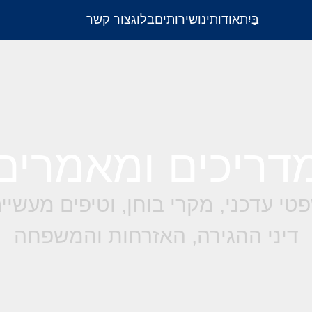
בַּיִת
אודותינו
שירותים
בלוג
צור קשר
דריכים ומאמרים
טי עדכני, מקרי בוחן, וטיפים מעשי
דיני ההגירה, האזרחות והמשפחה