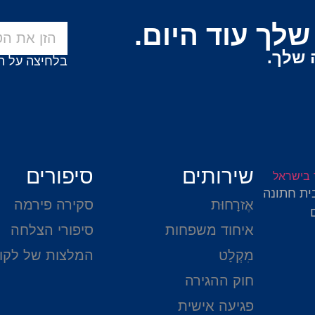
לך עוד היום.
 שלך.
בלחיצה על ה
שירותים
סיפורים
ית חתונה
אֶזרָחוּת
סקירה פירמה
איחוד משפחות
סיפורי הצלחה
מִקְלָט
המלצות של לקו
חוק ההגירה
פגיעה אישית