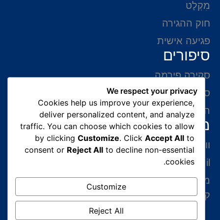
מִקְלָט
חוק ההגירה
פגיעה אישית
סיפורים
סקירה פירמה
We respect your privacy
סיפורי הצלחה
Cookies help us improve your experience,
המלצות של לקוחות
deliver personalized content, and analyze
מידע ליצירת קשר
traffic. You can choose which cookies to allow
by clicking
Customize
. Click
Accept All
to
ווצאפ 054-765-0002
consent or
Reject All
to decline non-essential
cookies.
gabriel@benatovlaw.co.il
מצדה 9 בני ברק קומה 35 מגדל ב.ס.ר 3 (מול
Customize
קניון איילון ליד הרכבת הקלה בן גוריון)
Reject All