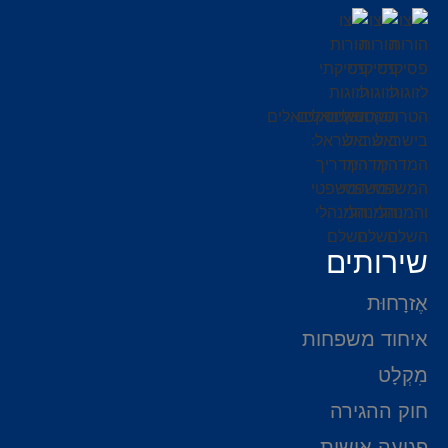
שירותים
אֶזרָחוּת
איחוד משפחות
מִקְלָט
חוק ההגירה
פגיעה אישית