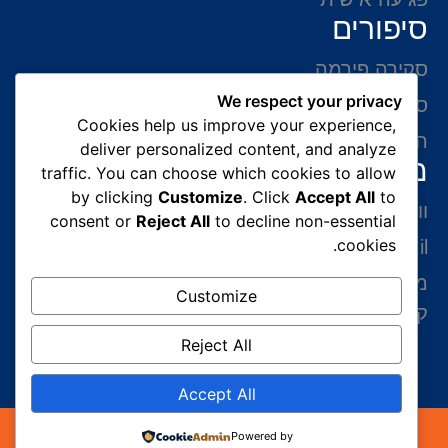
סיפורים
סקירה פירמה
We respect your privacy
סיפורי הצלחה
Cookies help us improve your experience,
המלצות של לקוחות
deliver personalized content, and analyze
מידע ליצירת קשר
traffic. You can choose which cookies to allow
by clicking
Customize
. Click
Accept All
to
ווצאפ 054-765-0002
consent or
Reject All
to decline non-essential
cookies.
gabriel@benatovlaw.co.il
מצדה 9 בני ברק קומה 35 מגדל ב.ס.ר 3 (מול
Customize
קניון איילון ליד הרכבת הקלה בן גוריון)
Reject All
Accept All
כל הזכויות שמורות 2026© עורך דין הגירה | עורך דין
Powered by