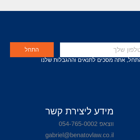
התחל
תחל, אתה מסכים לתנאים וההגבלות שלנו
מידע ליצירת קשר
ווצאפ 054-765-0002
gabriel@benatovlaw.co.il