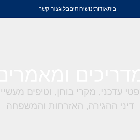
בַּיִת
אודותינו
שירותים
בלוג
צור קשר
דריכים ומאמרים
טי עדכני, מקרי בוחן, וטיפים מעשי
דיני ההגירה, האזרחות והמשפחה