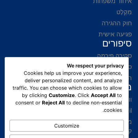
איחוד משפחות
מִקְלָט
חוק ההגירה
פגיעה אישית
סיפורים
סקירה פירמה
We respect your privacy
סיפורי הצלחה
Cookies help us improve your experience,
המלצות של לקוחות
deliver personalized content, and analyze
מידע ליצירת קשר
traffic. You can choose which cookies to allow
by clicking
Customize
. Click
Accept All
to
ווצאפ 054-765-0002
consent or
Reject All
to decline non-essential
cookies.
gabriel@benatovlaw.co.il
מצדה 9 בני ברק קומה 35 מגדל ב.ס.ר 3 (מול
Customize
קניון איילון ליד הרכבת הקלה בן גוריון)