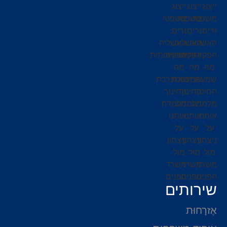
שירותים
אֶזרָחוּת