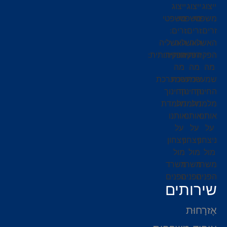
שירותים
אֶזרָחוּת