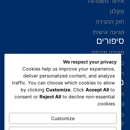
איחוד משפחות
מִקְלָט
חוק ההגירה
פגיעה אישית
סיפורים
סקירה פירמה
We respect your privacy
סיפורי הצלחה
Cookies help us improve your experience,
המלצות של לקוחות
deliver personalized content, and analyze
מידע ליצירת קשר
traffic. You can choose which cookies to allow
by clicking
Customize
. Click
Accept All
to
ווצאפ 054-765-0002
consent or
Reject All
to decline non-essential
cookies.
gabriel@benatovlaw.co.il
מצדה 9 בני ברק קומה 35 מגדל ב.ס.ר 3 (מול
Customize
קניון איילון ליד הרכבת הקלה בן גוריון)