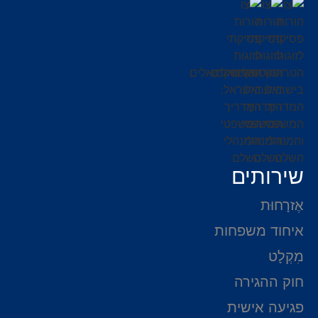
שירותים
אֶזרָחוּת
איחוד משפחות
מִקְלָט
חוק ההגירה
פגיעה אישית