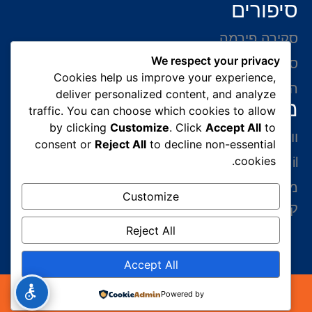
סיפורים
סקירה פירמה
We respect your privacy
סיפורי הצלחה
Cookies help us improve your experience,
המלצות של לקוחות
deliver personalized content, and analyze
מידע ליצירת קשר
traffic. You can choose which cookies to allow
by clicking
Customize
. Click
Accept All
to
ווצאפ 054-765-0002
consent or
Reject All
to decline non-essential
cookies.
gabriel@benatovlaw.co.il
מצדה 9 בני ברק קומה 35 מגדל ב.ס.ר 3 (מול
Customize
קניון איילון ליד הרכבת הקלה בן גוריון)
Reject All
Accept All
כל הזכויות שמורות 2026© עורך דין הגירה | עורך דין
Powered by
גבריאל בנטוב במשרד הפנים