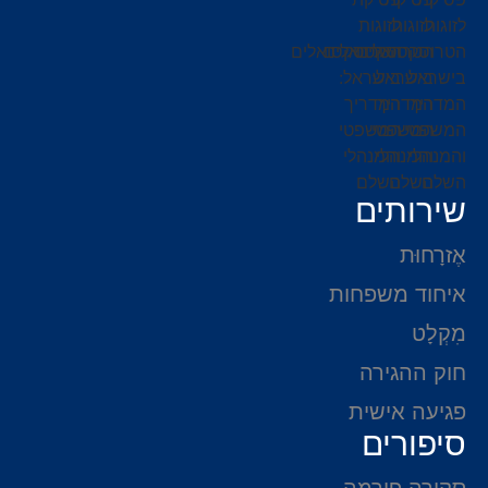
שירותים
אֶזרָחוּת
איחוד משפחות
מִקְלָט
חוק ההגירה
פגיעה אישית
סיפורים