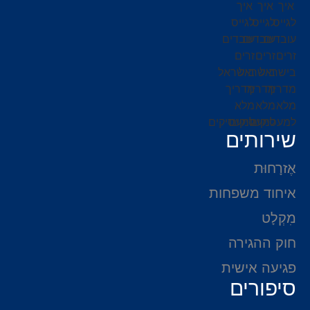
שירותים
אֶזרָחוּת
איחוד משפחות
מִקְלָט
חוק ההגירה
פגיעה אישית
סיפורים