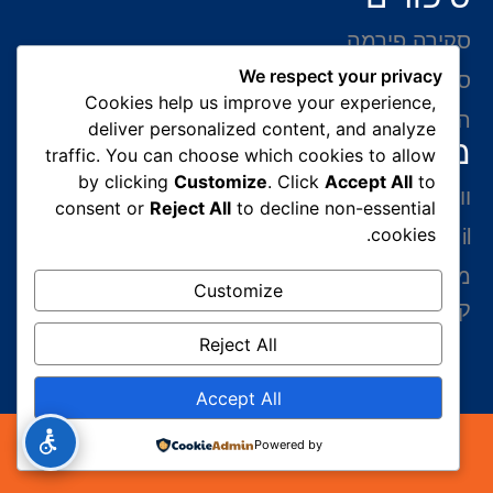
סקירה פירמה
We respect your privacy
סיפורי הצלחה
Cookies help us improve your experience,
המלצות של לקוחות
deliver personalized content, and analyze
מידע ליצירת קשר
traffic. You can choose which cookies to allow
by clicking
Customize
. Click
Accept All
to
ווצאפ 054-765-0002
consent or
Reject All
to decline non-essential
cookies.
gabriel@benatovlaw.co.il
מצדה 9 בני ברק קומה 35 מגדל ב.ס.ר 3 (מול
Customize
קניון איילון ליד הרכבת הקלה בן גוריון)
Reject All
Accept All
כל הזכויות שמורות 2026© עורך דין הגירה | עורך דין
Powered by
גבריאל בנטוב במשרד הפנים