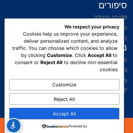
סיפורים
סקירה פירמה
We respect your privacy
סיפורי הצלחה
Cookies help us improve your experience,
המלצות של לקוחות
deliver personalized content, and analyze
מידע ליצירת קשר
traffic. You can choose which cookies to allow
by clicking
Customize
. Click
Accept All
to
ווצאפ 054-765-0002
consent or
Reject All
to decline non-essential
cookies.
gabriel@benatovlaw.co.il
מצדה 9 בני ברק קומה 35 מגדל ב.ס.ר 3 (מול
Customize
קניון איילון ליד הרכבת הקלה בן גוריון)
Reject All
Accept All
כל הזכויות שמורות 2026© עורך דין הגירה | עורך דין
Powered by
גבריאל בנטוב במשרד הפנים