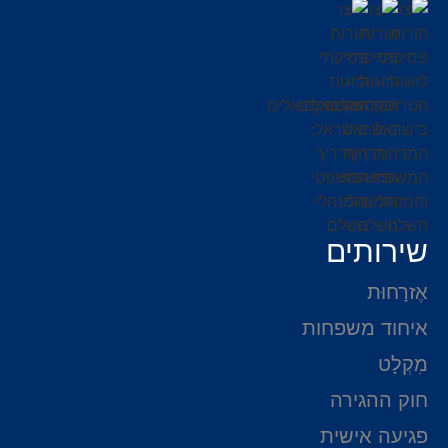
שירותים
אֶזרָחוּת
איחוד משפחות
מִקְלָט
חוק ההגירה
פגיעה אישית