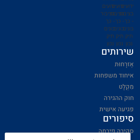
שירותים
אֶזרָחוּת
איחוד משפחות
מִקְלָט
חוק ההגירה
פגיעה אישית
סיפורים
סקירה פירמה