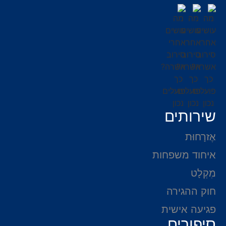
שירותים
אֶזרָחוּת
איחוד משפחות
מִקְלָט
חוק ההגירה
פגיעה אישית
סיפורים