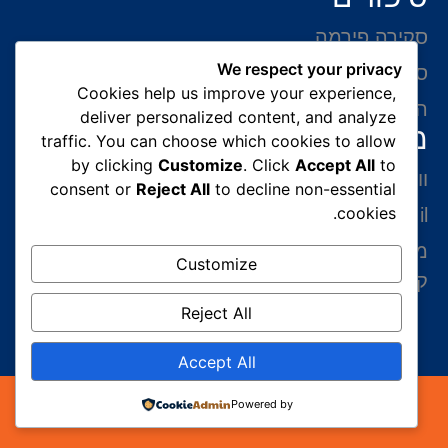
סקירה פירמה
We respect your privacy
סיפורי הצלחה
Cookies help us improve your experience,
המלצות של לקוחות
deliver personalized content, and analyze
מידע ליצירת קשר
traffic. You can choose which cookies to allow
by clicking
Customize
. Click
Accept All
to
ווצאפ 054-765-0002
consent or
Reject All
to decline non-essential
cookies.
gabriel@benatovlaw.co.il
מצדה 9 בני ברק קומה 35 מגדל ב.ס.ר 3 (מול
Customize
קניון איילון ליד הרכבת הקלה בן גוריון)
Reject All
Accept All
כל הזכויות שמורות 2026© עורך דין הגירה | עורך דין
Powered by
גבריאל בנטוב במשרד הפנים