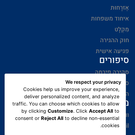
אֶזרָחוּת
איחוד משפחות
מִקְלָט
חוק ההגירה
פגיעה אישית
סיפורים
סקירה פירמה
סיפורי הצלחה
We respect your privacy
Cookies help us improve your experience,
המלצות של לקוחות
deliver personalized content, and analyze
מידע ליצירת קשר
traffic. You can choose which cookies to allow
by clicking
Customize
. Click
Accept All
to
ווצאפ 054-765-0002
consent or
Reject All
to decline non-essential
gabriel@benatovlaw.co.il
cookies.