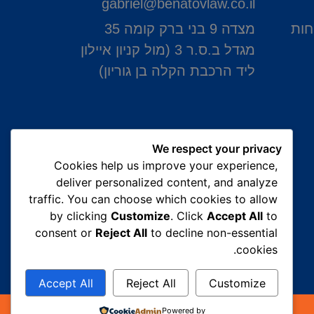
gabriel@benatovlaw.co.il
חות
מצדה 9 בני ברק קומה 35
מגדל ב.ס.ר 3 (מול קניון איילון
ליד הרכבת הקלה בן גוריון)
We respect your privacy
Cookies help us improve your experience,
deliver personalized content, and analyze
traffic. You can choose which cookies to allow
by clicking
Customize
. Click
Accept All
to
consent or
Reject All
to decline non-essential
cookies.
Accept All
Reject All
Customize
Powered by