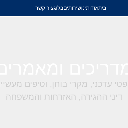
בַּיִת
אודותינו
שירותים
בלוג
צור קשר
דריכים ומאמרים
טי עדכני, מקרי בוחן, וטיפים מעשי
דיני ההגירה, האזרחות והמשפחה