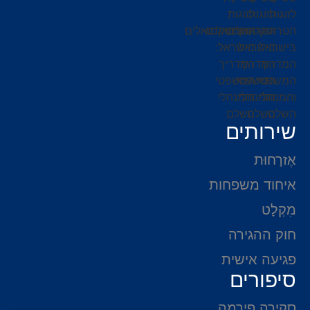
שירותים
אֶזרָחוּת
איחוד משפחות
מִקְלָט
חוק ההגירה
פגיעה אישית
סיפורים
סקירה פירמה