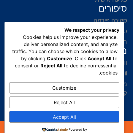
סיפורים
סקירה פירמה
We respect your privacy
סיפורי הצלחה
Cookies help us improve your experience,
המלצות של לקוחות
deliver personalized content, and analyze
מידע ליצירת קשר
traffic. You can choose which cookies to allow
by clicking
Customize
. Click
Accept All
to
ווצאפ 054-765-0002
consent or
Reject All
to decline non-essential
cookies.
gabriel@benatovlaw.co.il
מצדה 9 בני ברק קומה 35 מגדל ב.ס.ר 3 (מול
Customize
קניון איילון ליד הרכבת הקלה בן גוריון)
Reject All
Accept All
כל הזכויות שמורות 2026© עורך דין הגירה | עורך דין
Powered by