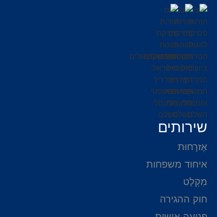
שירותים
אֶזרָחוּת
איחוד משפחות
מִקְלָט
חוק ההגירה
פגיעה אישית