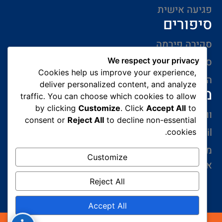
פגיעה אישית
סיפורים
סקירה פירמה
סיפורי הצלחה
We respect your privacy
Cookies help us improve your experience,
המלצות של לקוחות
deliver personalized content, and analyze
מידע ליצירת קשר
traffic. You can choose which cookies to allow
by clicking
Customize
. Click
Accept All
to
ווצאפ 054-765-0002
consent or
Reject All
to decline non-essential
gabriel@benatovlaw.co.il
cookies.
מצדה 9 בני ברק קומה 35 מגדל ב.ס.ר 3 (מול קניון
Customize
איילון ליד הרכבת הקלה בן גוריון)
Reject All
Accept All