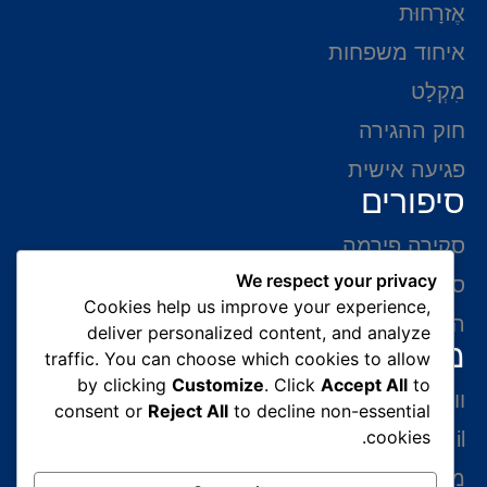
אֶזרָחוּת
איחוד משפחות
מִקְלָט
חוק ההגירה
פגיעה אישית
סיפורים
סקירה פירמה
We respect your privacy
סיפורי הצלחה
Cookies help us improve your experience,
המלצות של לקוחות
deliver personalized content, and analyze
מידע ליצירת קשר
traffic. You can choose which cookies to allow
by clicking
Customize
. Click
Accept All
to
ווצאפ 054-765-0002
consent or
Reject All
to decline non-essential
cookies.
gabriel@benatovlaw.co.il
מצדה 9 בני ברק קומה 35 מגדל ב.ס.ר 3 (מול