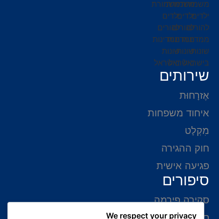
שירותים
אֶזרָחוּת
איחוד משפחות
מִקְלָט
חוק ההגירה
פגיעה אישית
סיפורים
סקירה פירמה
We respect your privacy
סיפורי הצלחה