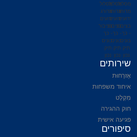
שירותים
אֶזרָחוּת
איחוד משפחות
מִקְלָט
חוק ההגירה
פגיעה אישית
סיפורים