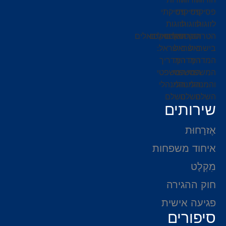
שירותים
אֶזרָחוּת
איחוד משפחות
מִקְלָט
חוק ההגירה
פגיעה אישית
סיפורים