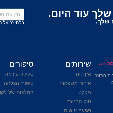
לך עוד היום.
 שלך.
בלחיצה על ה
שירותים
סיפורים
אֶזרָחוּת
סקירה פירמה
ית חתונה
איחוד משפחות
סיפורי הצלחה
מִקְלָט
המלצות של לקו
חוק ההגירה
פגיעה אישית