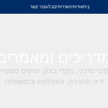
בַּיִת
אודותינו
שירותים
בלוג
צור קשר
דריכים ומאמרים
טי עדכני, מקרי בוחן, וטיפים מעשי
דיני ההגירה, האזרחות והמשפחה