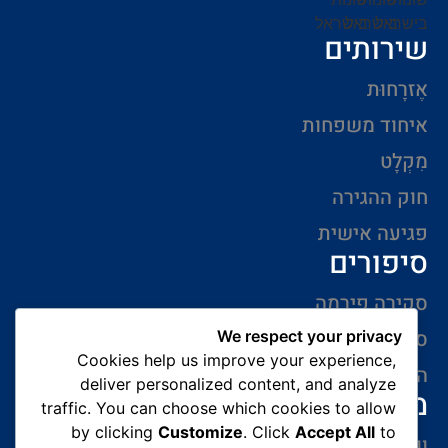
שירותים
אֶזרָחוּת
איחוד משפחות
מִקְלָט
חוק ההגירה
פגיעה אישית
סיפורים
סקירה פירמה
סיפורי הצלחה
We respect your privacy
Cookies help us improve your experience,
המלצות של לקוחות
deliver personalized content, and analyze
מידע ליצירת קשר
traffic. You can choose which cookies to allow
by clicking
Customize
. Click
Accept All
to
ווצאפ 054-765-0002