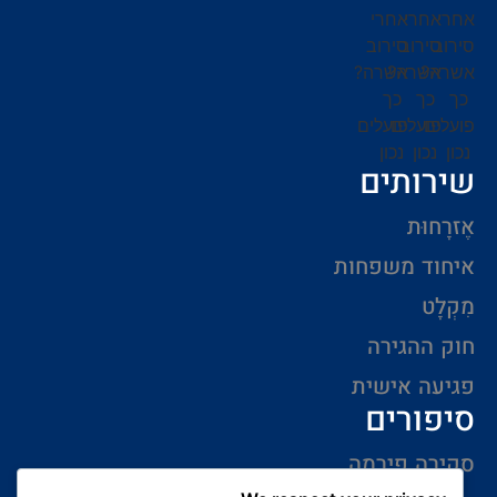
שירותים
אֶזרָחוּת
איחוד משפחות
מִקְלָט
חוק ההגירה
פגיעה אישית
סיפורים
סקירה פירמה