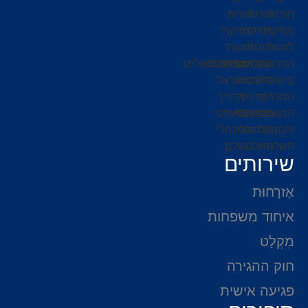
שירותים
אֶזרָחוּת
איחוד משפחות
מִקְלָט
חוק ההגירה
פגיעה אישית