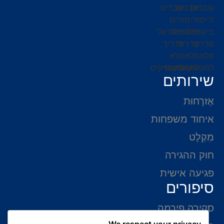
שירותים
אֶזרָחוּת
איחוד משפחות
מִקְלָט
חוק ההגירה
פגיעה אישית
סיפורים
סקירה פירמה