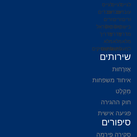
שירותים
אֶזרָחוּת
איחוד משפחות
מִקְלָט
חוק ההגירה
פגיעה אישית
סיפורים
סקירה פירמה