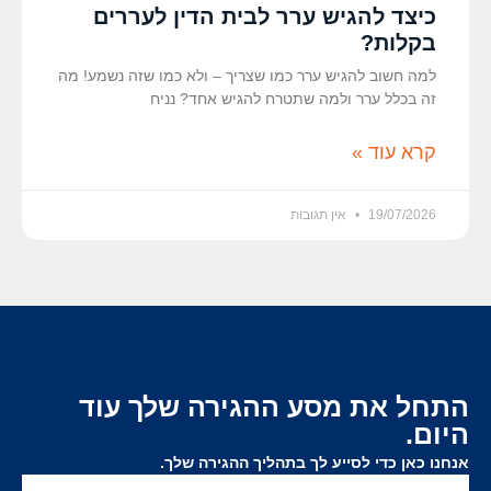
כיצד להגיש ערר לבית הדין לעררים
בקלות?
למה חשוב להגיש ערר כמו שצריך – ולא כמו שזה נשמע! מה
זה בכלל ערר ולמה שתטרח להגיש אחד? נניח
קרא עוד »
19/07/2026
אין תגובות
התחל את מסע ההגירה שלך עוד
היום.
אנחנו כאן כדי לסייע לך בתהליך ההגירה שלך.