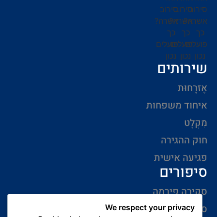
שירותים
אֶזרָחוּת
איחוד משפחות
מִקְלָט
חוק ההגירה
פגיעה אישית
סיפורים
סקירה פירמה
סיפורי הצלחה
We respect your privacy