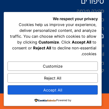
סיפורים
סקירה פירמה
We respect your privacy
סיפורי הצלחה
Cookies help us improve your experience,
המלצות של לקוחות
deliver personalized content, and analyze
מידע ליצירת קשר
traffic. You can choose which cookies to allow
by clicking
Customize
. Click
Accept All
to
ווצאפ 054-765-0002
consent or
Reject All
to decline non-essential
cookies.
gabriel@benatovlaw.co.il
מצדה 9 בני ברק קומה 35 מגדל ב.ס.ר 3 (מול
Customize
קניון איילון ליד הרכבת הקלה בן גוריון)
Reject All
Accept All
כל הזכויות שמורות 2026© עורך דין הגירה | עורך דין
Powered by
גבריאל בנטוב במשרד הפנים