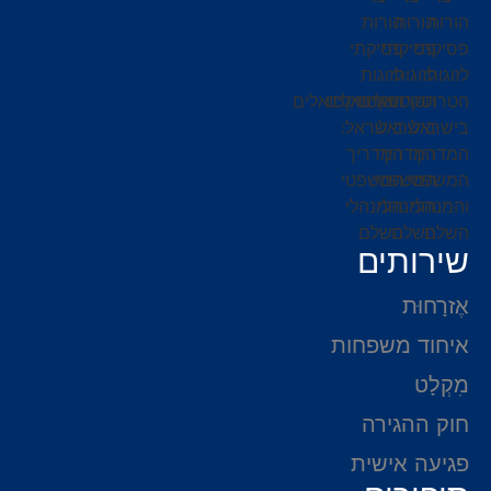
שירותים
אֶזרָחוּת
איחוד משפחות
מִקְלָט
חוק ההגירה
פגיעה אישית